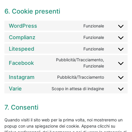
6. Cookie presenti
WordPress
Funzionale
Consent to 
Complianz
Funzionale
Consent to 
Litespeed
Funzionale
Consent to s
Pubblicità/Tracciamento,
Facebook
Consent to 
Funzionale
Instagram
Pubblicità/Tracciamento
Consent to 
Varie
Scopo in attesa di indagine
Consent to s
7. Consenti
Quando visiti il sito web per la prima volta, noi mostreremo un
popup con una spiegazione dei cookie. Appena clicchi su