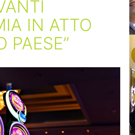
VANTI
MIA IN ATTO
 PAESE”