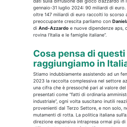
dati sulla diffusione del gioco d’azzardo in 
gennaio-31 luglio 2024: 90 miliardi di euro.
oltre 147 miliardi di euro raccolti lo scors
preoccupante crescita parliamo con
Daniel
di
And-Azzardo
e nuove dipendenze aps, co
rovina l’Italia e le famiglie italiane”.
Cosa pensa di questi 
raggiungiamo in Itali
Stiamo indubbiamente assistendo ad un fenom
2023 la raccolta complessiva nel settore azz
una cifra che è pressoché pari al valore del
presentati come “fatti di ordinaria amminis
industriale”, ogni volta suscitano inutili reazio
provenienti dal Terzo Settore, e non solo, n
mutamenti di rotta. La politica italiana sul
direzione espansiva intrapresa ormai più di 