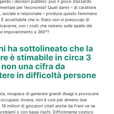
gando i decisori pubblici: può il gioco d’azzardo
mentale per l’economia? Quali danni – di carattere
io, sociale e relazionale – produce questo fenomeno
à? È accettabile che lo Stato non si preoccupi di
ricavarne, con i costi che restano sulle spalle dei
nte impoverimento a 360°?
ni ha sottolineato che la
e è stimabile in circa 3
i non una cifra da
tere in difficoltà persone
nuta, incapace di generare grandi disagi e provocare
ne occupare. Invece, non è così per almeno due
i 18 milioni di giocatori citati anche da Freni ve ne
oblemi o con bassi rischi. Difficilmente costoro