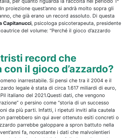
Italia, per quanto riguarda la raccolta nel periodo 1°
 In proiezione quest’anno si andrà molto sopra gli
o anno, che già erano un record assoluto. Di questa
a Capitanucci
, psicologa psicoterapeuta, presidente
autrice del volume: “Perché il gioco d’azzardo
tristi record che
a con il gioco d’azzardo?
eno inarrestabile. Si pensi che tra il 2004 e il
ardo legale è stata di circa 1.617 miliardi di euro,
 Pil italiano del 2021.Questi dati, che vengono
trazione” o persino come “storia di un successo
ni da più parti. Infatti, i ripetuti inviti alla cautela
on parrebbero sin qui aver ottenuto esiti concreti o
l’azzardo parrebbe galoppare a spron battuto nella
vent’anni fa, nonostante i dati che malvolentieri