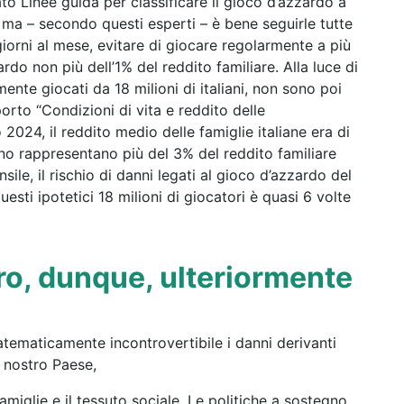
ato Linee guida per classificare il gioco d’azzardo a
 ma – secondo questi esperti – è bene seguirle tutte
iorni al mese, evitare di giocare regolarmente a più
ardo non più dell’1% del reddito familiare. Alla luce di
nte giocati da 18 milioni di italiani, non sono poi
porto “Condizioni di vita e reddito delle
2024, il reddito medio delle famiglie italiane era di
no rappresentano più del 3% del reddito familiare
nsile, il rischio di danni legati al gioco d’azzardo del
sti ipotetici 18 milioni di giocatori è quasi 6 volte
ro, dunque, ulteriormente
tematicamente incontrovertibile i danni derivanti
l nostro Paese,
iglie e il tessuto sociale. Le politiche a sostegno