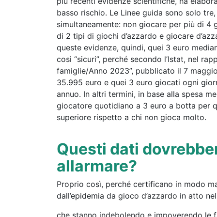
più recenti evidenze scientifiche, ha elabor
basso rischio. Le Linee guida sono solo tre,
simultaneamente: non giocare per più di 4 g
di 2 tipi di giochi d’azzardo e giocare d’azz
queste evidenze, quindi, quei 3 euro mediame
così “sicuri”, perché secondo l’Istat, nel rap
famiglie/Anno 2023”, pubblicato il 7 maggio 
35.995 euro e quei 3 euro giocati ogni gior
annuo. In altri termini, in base alla spesa me
giocatore quotidiano a 3 euro a botta per que
superiore rispetto a chi non gioca molto.
Questi dati dovrebbe
allarmare?
Proprio così, perché certificano in modo ma
dall’epidemia da gioco d’azzardo in atto ne
che stanno indebolendo e impoverendo le fam