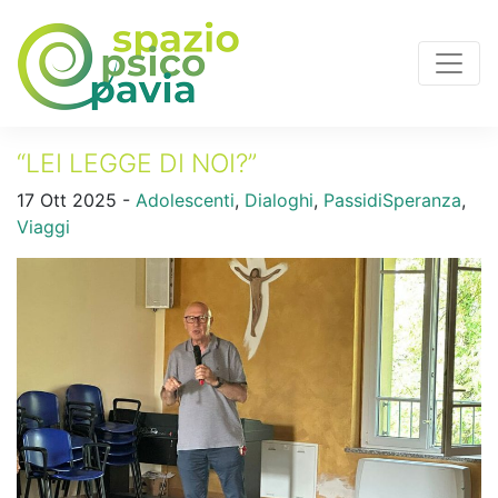
“LEI LEGGE DI NOI?”
17 Ott 2025 -
Adolescenti
,
Dialoghi
,
PassidiSperanza
,
Viaggi