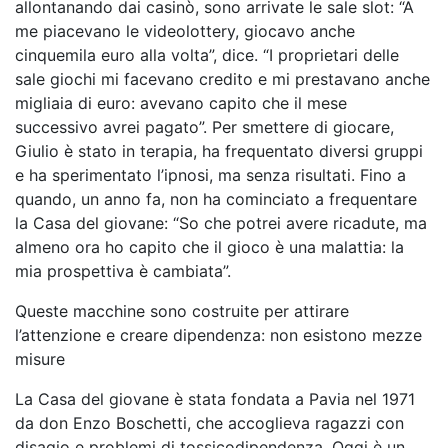
allontanando dai casinò, sono arrivate le sale slot: “A
me piacevano le videolottery, giocavo anche
cinquemila euro alla volta”, dice. “I proprietari delle
sale giochi mi facevano credito e mi prestavano anche
migliaia di euro: avevano capito che il mese
successivo avrei pagato”. Per smettere di giocare,
Giulio è stato in terapia, ha frequentato diversi gruppi
e ha sperimentato l’ipnosi, ma senza risultati. Fino a
quando, un anno fa, non ha cominciato a frequentare
la Casa del giovane: “So che potrei avere ricadute, ma
almeno ora ho capito che il gioco è una malattia: la
mia prospettiva è cambiata”.
Queste macchine sono costruite per attirare
l’attenzione e creare dipendenza: non esistono mezze
misure
La Casa del giovane è stata fondata a Pavia nel 1971
da don Enzo Boschetti, che accoglieva ragazzi con
disagio e problemi di tossicodipendenza. Oggi è un