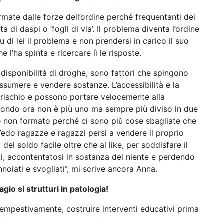
ate dalle forze dell’ordine perché frequentanti dei
a di daspi o ‘fogli di via’. Il problema diventa l’ordine
 di lei il problema e non prendersi in carico il suo
l’ha spinta e ricercare lì le risposte.
a disponibilità di droghe, sono fattori che spingono
assumere e vendere sostanze. L’accessibilità e la
il rischio e possono portare velocemente alla
 mondo ora non è più uno ma sempre più diviso in due
o e non formato perché ci sono più cose sbagliate che
. Vedo ragazze e ragazzi persi a vendere il proprio
del soldo facile oltre che al like, per soddisfare il
i, accontentatosi in sostanza del niente e perdendo
nnoiati e svogliati”, mi scrive ancora Anna.
io si strutturi in patologia!
empestivamente, costruire interventi educativi prima