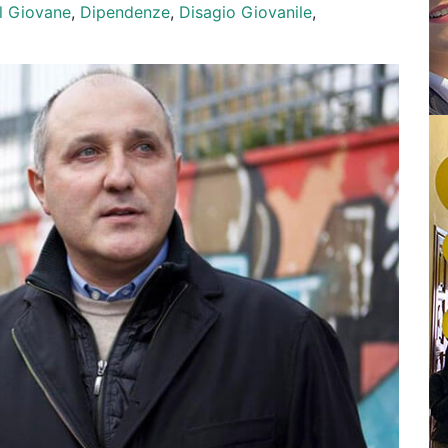
l Giovane
,
Dipendenze
,
Disagio Giovanile
,