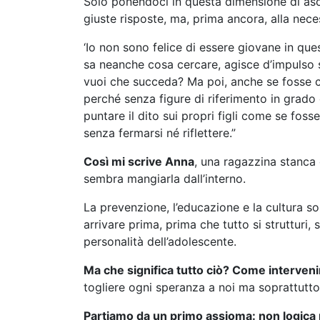
Solo ponendoci in questa dimensione di asc
giuste risposte, ma, prima ancora, alla nece
‘Io non sono felice di essere giovane in qu
sa neanche cosa cercare, agisce d’impulso 
vuoi che succeda? Ma poi, anche se fosse c
perché senza figure di riferimento in grado d
puntare il dito sui propri figli come se fos
senza fermarsi né riflettere.”
Così mi scrive Anna
, una ragazzina stanca 
sembra mangiarla dall’interno.
La prevenzione, l’educazione e la cultura so
arrivare prima, prima che tutto si strutturi, s
personalità dell’adolescente.
Ma che significa tutto ciò? Come interve
togliere ogni speranza a noi ma soprattut
Partiamo da un primo assioma: non logica p