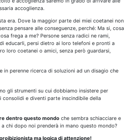
olto e accoglienza saremo in grado di arrivare alle
ssaria accoglienza.
esta era. Dove la maggior parte dei miei coetanei non
senza pensare alle conseguenze, perché: Ma si, cosa
osa frega a me? Persone senza radici ne rami,
i educarli, persi dietro ai loro telefoni e pronti a
sero loro coetanei o amici, senza però guardarsi,
e in perenne ricerca di soluzioni ad un disagio che
no gli strumenti su cui dobbiamo insistere per
i consolidi e diventi parte inscindibile della
nire dentro questo mondo
che sembra schiacciare e
to a chi dopo noi prenderà in mano questo mondo?
roibizionista ma logica di attenzione!