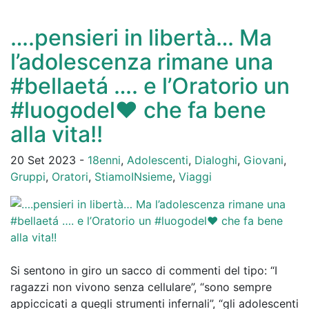
….pensieri in libertà… Ma
l’adolescenza rimane una
#bellaetá …. e l’Oratorio un
#luogodel❤️ che fa bene
alla vita!!
20 Set 2023 -
18enni
,
Adolescenti
,
Dialoghi
,
Giovani
,
Gruppi
,
Oratori
,
StiamoINsieme
,
Viaggi
Si sentono in giro un sacco di commenti del tipo: “I
ragazzi non vivono senza cellulare”, “sono sempre
appiccicati a quegli strumenti infernali”, “gli adolescenti